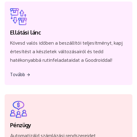
Kövesd valós időben a beszállítói teljesítményt, kapj
értesítést a készletek változásairól és tedd
hatékonyabbá rutinfeladataidat a Goodroiddal!
Ellátási lánc
Kövesd valós időben a beszállítói teljesítményt, kapj
értesítést a készletek változásairól és tedd
hatékonyabbá rutinfeladataidat a Goodroiddal!
Tovább
Tovább
Automatizáld számlázási rendszereidet,
költségvetés-tervezeteidet és nyomon követési
rendszereidet a pénzügyi folyamataid
Pénzügy
hatékonyságának érdekében!
Automatizáld számlázási rendszereidet,