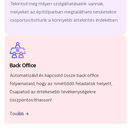
Tekintsd meg milyen szolgáltatásaink vannak,
melyeket az építőiparban megtalálható területekre
csoportosítottunk a könnyebb áttekintés érdekében.
Automatizáld és kapcsold össze back office
folyamataid, hogy az ismétlődő feladatok helyett,
Csapatod az értékesebb tevékenységekre
Back Office
összpontosíthasson!
Automatizáld és kapcsold össze back office
folyamataid, hogy az ismétlődő feladatok helyett,
Csapatod az értékesebb tevékenységekre
összpontosíthasson!
Tovább
Tovább