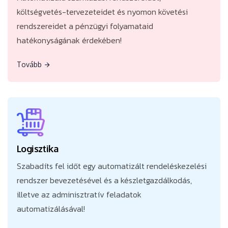
költségvetés-tervezeteidet és nyomon követési
rendszereidet a pénzügyi folyamataid
hatékonyságának érdekében!
Tovább
Tovább
Szabadíts fel időt egy automatizált rendeléskezelési
rendszer bevezetésével és a készletgazdálkodás,
illetve az adminisztratív feladatok
Logisztika
automatizálásával!
Szabadíts fel időt egy automatizált rendeléskezelési
rendszer bevezetésével és a készletgazdálkodás,
illetve az adminisztratív feladatok
automatizálásával!
Tovább