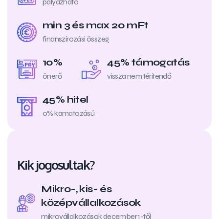
pályázható
min 3 és max 20 mFt
finanszírozási összeg
10%
45% támogatás
önerő
vissza nem térítendő
45% hitel
0% kamatozású
Kik jogosultak?
Mikro-, kis- és
középvállalkozások
mikrovállalkozások december 1-től