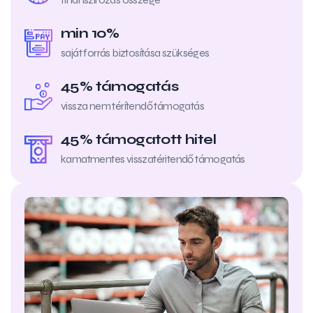
min 10%
saját forrás biztosítása szükséges
45% támogatás
vissza nem térítendő támogatás
45% támogatott hitel
kamatmentes visszatéritendő támogatás