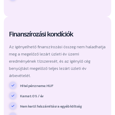
Finanszírozási kondíciók
Az igényelhető finanszírozási összeg nem haladhatja
meg a megelőző lezárt üzleti év üzemi
eredményének tízszeresét, és az igénylő cég
benyújtást megelőző teljes lezárt üzleti év
árbevételét.
Hitel pénzneme: HUF
Kamat: 0% / év
Nem kerül felszámításra egyéb költség