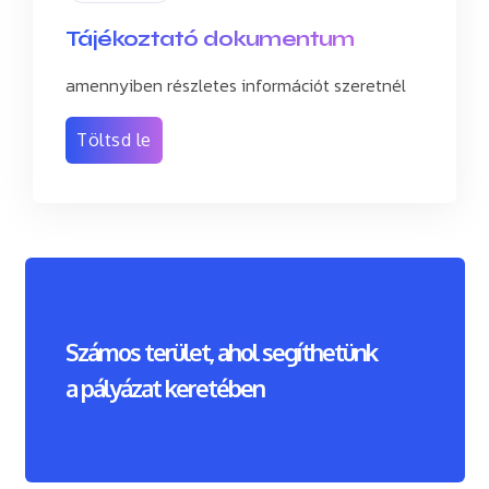
Tájékoztató dokumentum
amennyiben részletes információt szeretnél
Töltsd le
Számos terület, ahol segíthetünk
a pályázat keretében