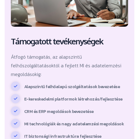
Támogatott tevékenységek
Átfogó támogatás, az alapszintű
felhőszolgáltatásoktól a fejlett MI és adatelemzési
megoldásokig:
Alapszintű felhőalapú szolgáltatások bevezetése
E-kereskedelmi platformok létrehozás/fejlesztése
CRM és ERP megoldások bevezetése
MI technológiák és nagy adatelemzési megoldások
IT biztonsági infrastruktúra fejlesztése