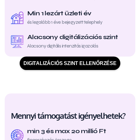
Min 1 lezárt üzleti év
és legalább 1 éve bejegyzett telephely
Alacsony digitálizációs szint
Alacsony digitális intenzitás igazolás
DIGITALIZÁCIÓS SZINT ELLENŐRZÉSE
Mennyi támogatást igényelhetek?
min 3 és max 20 millió Ft
finanszírozás összege