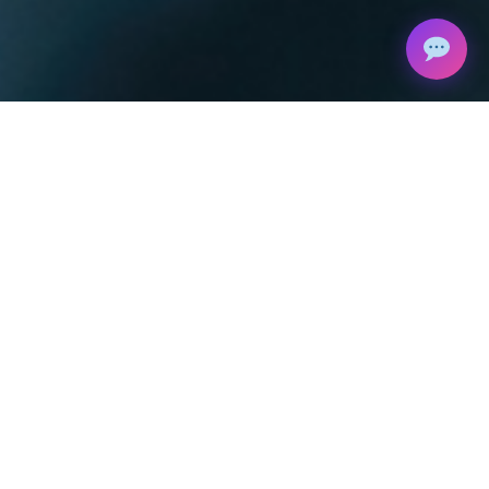
Ne hagyd ki a lehetőséget, hogy részt vegyél a
2024. október 2-án
megrendezésre kerülő
eseményen a pécsi Misina TetőPontnál!
Programok
09:00-09:10
Megnyitó
Sorger Gábor-Szakmai vezető, Goodroid