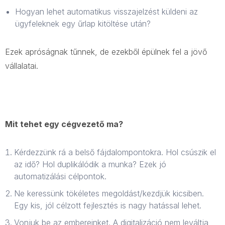
Hogyan lehet automatikus visszajelzést küldeni az
ügyfeleknek egy űrlap kitöltése után?
Ezek apróságnak tűnnek, de ezekből épülnek fel a jövő
vállalatai.
Mit tehet egy cégvezető ma?
Kérdezzünk rá a belső fájdalompontokra. Hol csúszik el
az idő? Hol duplikálódik a munka? Ezek jó
automatizálási célpontok.
Ne keressünk tökéletes megoldást/kezdjük kicsiben.
Egy kis, jól célzott fejlesztés is nagy hatással lehet.
Vonjuk be az embereinket. A digitalizáció nem leváltja,