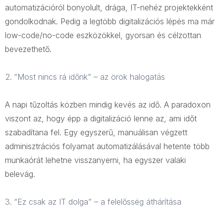
automatizációról bonyolult, drága, IT-nehéz projektekként
gondolkodnak. Pedig a legtöbb digitalizációs lépés ma már
low-code/no-code eszközökkel, gyorsan és célzottan
bevezethető.
“Most nincs rá időnk” – az örök halogatás
A napi tűzoltás közben mindig kevés az idő. A paradoxon
viszont az, hogy épp a digitalizáció lenne az, ami időt
szabadítana fel. Egy egyszerű, manuálisan végzett
adminisztrációs folyamat automatizálásával hetente több
munkaórát lehetne visszanyerni, ha egyszer valaki
belevág.
“Ez csak az IT dolga” – a felelősség áthárítása