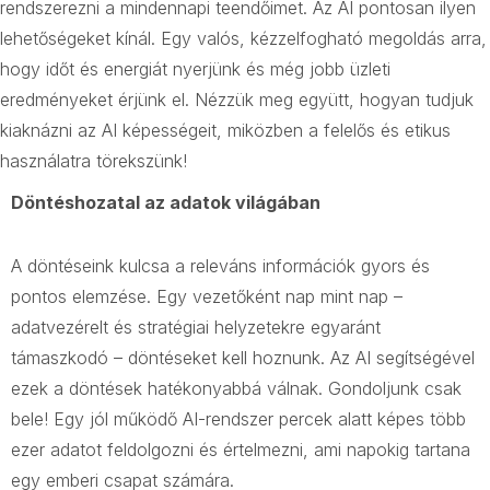
rendszerezni a mindennapi teendőimet. Az AI pontosan ilyen
lehetőségeket kínál. Egy valós, kézzelfogható megoldás arra,
hogy időt és energiát nyerjünk és még jobb üzleti
eredményeket érjünk el. Nézzük meg együtt, hogyan tudjuk
kiaknázni az AI képességeit, miközben a felelős és etikus
használatra törekszünk!
Döntéshozatal az adatok világában
A döntéseink kulcsa a releváns információk gyors és
pontos elemzése. Egy vezetőként nap mint nap –
adatvezérelt és stratégiai helyzetekre egyaránt
támaszkodó – döntéseket kell hoznunk. Az AI segítségével
ezek a döntések hatékonyabbá válnak. Gondoljunk csak
bele! Egy jól működő AI-rendszer percek alatt képes több
ezer adatot feldolgozni és értelmezni, ami napokig tartana
egy emberi csapat számára.