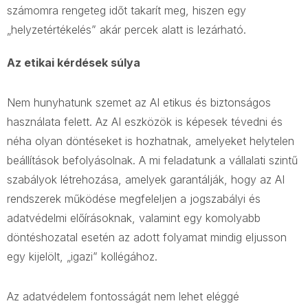
számomra rengeteg időt takarít meg, hiszen egy
„helyzetértékelés” akár percek alatt is lezárható.
Az etikai kérdések súlya
Nem hunyhatunk szemet az AI etikus és biztonságos
használata felett. Az AI eszközök is képesek tévedni és
néha olyan döntéseket is hozhatnak, amelyeket helytelen
beállítások befolyásolnak. A mi feladatunk a vállalati szintű
szabályok létrehozása, amelyek garantálják, hogy az AI
rendszerek működése megfeleljen a jogszabályi és
adatvédelmi előírásoknak, valamint egy komolyabb
döntéshozatal esetén az adott folyamat mindig eljusson
egy kijelölt, „igazi” kollégához.
Az adatvédelem fontosságát nem lehet eléggé