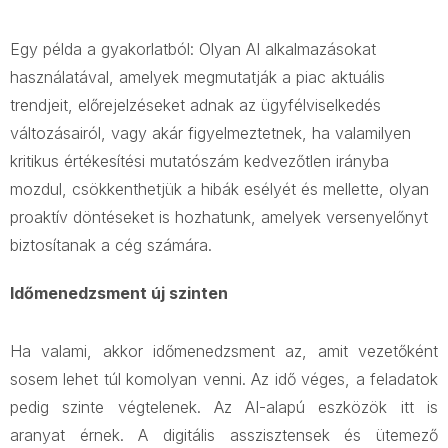
Egy példa a gyakorlatból: Olyan AI alkalmazásokat
használatával, amelyek megmutatják a piac aktuális
trendjeit, előrejelzéseket adnak az ügyfélviselkedés
változásairól, vagy akár figyelmeztetnek, ha valamilyen
kritikus értékesítési mutatószám kedvezőtlen irányba
mozdul, csökkenthetjük a hibák esélyét és mellette, olyan
proaktív döntéseket is hozhatunk, amelyek versenyelőnyt
biztosítanak a cég számára.
Időmenedzsment új szinten
Ha valami, akkor időmenedzsment az, amit vezetőként
sosem lehet túl komolyan venni. Az idő véges, a feladatok
pedig szinte végtelenek. Az AI-alapú eszközök itt is
aranyat érnek. A digitális asszisztensek és ütemező