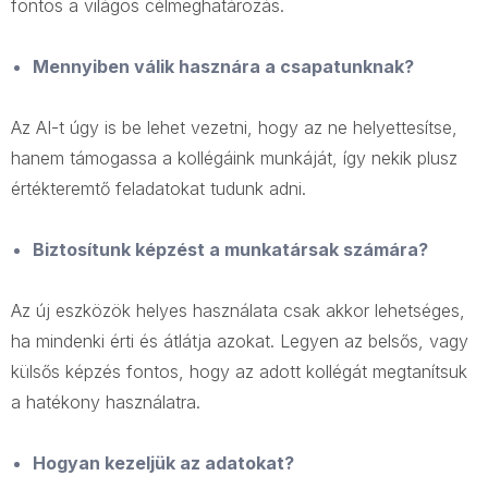
fontos a világos célmeghatározás.
Mennyiben válik hasznára a csapatunknak?
Az AI-t úgy is be lehet vezetni, hogy az ne helyettesítse,
hanem támogassa a kollégáink munkáját, így nekik plusz
értékteremtő feladatokat tudunk adni.
Biztosítunk képzést a munkatársak számára?
Az új eszközök helyes használata csak akkor lehetséges,
ha mindenki érti és átlátja azokat. Legyen az belsős, vagy
külsős képzés fontos, hogy az adott kollégát megtanítsuk
a hatékony használatra.
Hogyan kezeljük az adatokat?