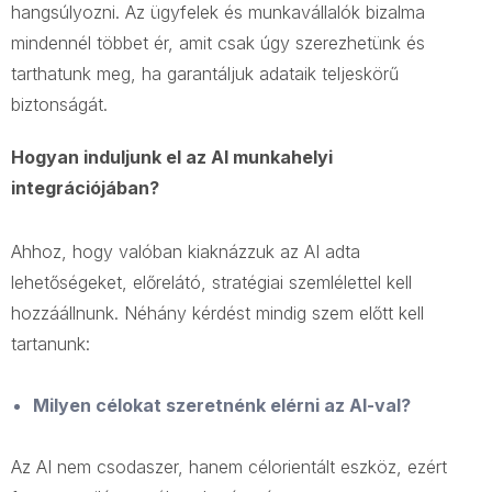
hangsúlyozni. Az ügyfelek és munkavállalók bizalma
mindennél többet ér, amit csak úgy szerezhetünk és
tarthatunk meg, ha garantáljuk adataik teljeskörű
biztonságát.
Hogyan induljunk el az AI munkahelyi
integrációjában?
Ahhoz, hogy valóban kiaknázzuk az AI adta
lehetőségeket, előrelátó, stratégiai szemlélettel kell
hozzáállnunk. Néhány kérdést mindig szem előtt kell
tartanunk:
Milyen célokat szeretnénk elérni az AI-val?
Az AI nem csodaszer, hanem célorientált eszköz, ezért