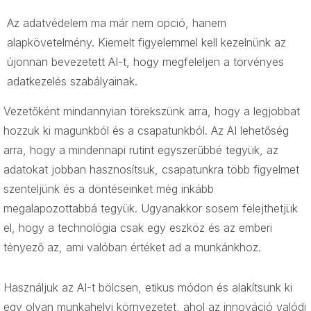
Az adatvédelem ma már nem opció, hanem
alapkövetelmény. Kiemelt figyelemmel kell kezelnünk az
újonnan bevezetett AI-t, hogy megfeleljen a törvényes
adatkezelés szabályainak.
Vezetőként mindannyian törekszünk arra, hogy a legjobbat
hozzuk ki magunkból és a csapatunkból. Az AI lehetőség
arra, hogy a mindennapi rutint egyszerűbbé tegyük, az
adatokat jobban hasznosítsuk, csapatunkra több figyelmet
szenteljünk és a döntéseinket még inkább
megalapozottabbá tegyük. Ugyanakkor sosem felejthetjük
el, hogy a technológia csak egy eszköz és az emberi
tényező az, ami valóban értéket ad a munkánkhoz.
Használjuk az AI-t bölcsen, etikus módon és alakítsunk ki
egy olyan munkahelyi környezetet, ahol az innováció valódi