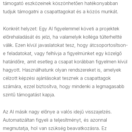
támogató eszközeinek köszönhetően hatékonyabban
tudjuk támogatni a csapattagokat és a közös munkát.
Konkrét helyzet: Egy AI figyelemmel követi a projektek
előrehaladását és jelzi, ha valamelyik kolléga túlterheltté
válik. Ezen kívül javaslatokat tesz, hogy átcsoportosítson-
e feladatokat, vagy felhívja a figyelmünket egy közelgő
határidőre, amit esetleg a csapat korábban figyelmen kívül
hagyott. Használhatunk olyan rendszereket is, amelyek
célzott képzési ajánlásokat tesznek a csapattagok
számára, ezzel biztosítva, hogy mindenki a legmagasabb
szintű támogatást kapja.
Az AI másik nagy előnye a valós idejű visszajelzés.
Automatizáltan figyeli a teljesítményt, és azonnal
megmutatja, hol van szükség beavatkozásra. Ez