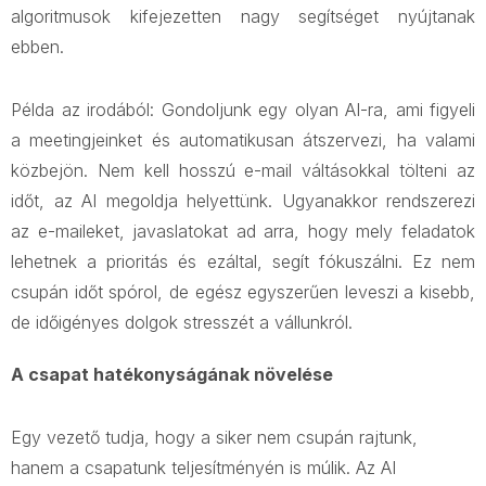
algoritmusok kifejezetten nagy segítséget nyújtanak
ebben.
Példa az irodából: Gondoljunk egy olyan AI-ra, ami figyeli
a meetingjeinket és automatikusan átszervezi, ha valami
közbejön. Nem kell hosszú e-mail váltásokkal tölteni az
időt, az AI megoldja helyettünk. Ugyanakkor rendszerezi
az e-maileket, javaslatokat ad arra, hogy mely feladatok
lehetnek a prioritás és ezáltal, segít fókuszálni. Ez nem
csupán időt spórol, de egész egyszerűen leveszi a kisebb,
de időigényes dolgok stresszét a vállunkról.
A csapat hatékonyságának növelése
Egy vezető tudja, hogy a siker nem csupán rajtunk,
hanem a csapatunk teljesítményén is múlik. Az AI