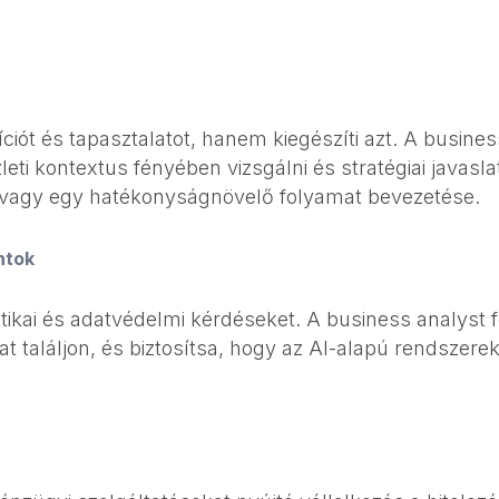
uíciót és tapasztalatot, hanem kiegészíti azt. A busin
eti kontextus fényében vizsgálni és stratégiai javasla
, vagy egy hatékonyságnövelő folyamat bevezetése.
ntok
ikai és adatvédelmi kérdéseket. A business analyst fe
 találjon, és biztosítsa, hogy az AI-alapú rendszere