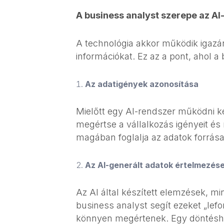
A business analyst szerepe az A
A technológia akkor működik igazán 
információkat. Ez az a pont, ahol a 
Az adatigények azonosítása
Mielőtt egy AI-rendszer működni k
megértse a vállalkozás igényeit é
magában foglalja az adatok forrásai
Az AI-generált adatok értelmezés
Az AI által készített elemzések, mi
business analyst segít ezeket „lefo
könnyen megértenek. Egy döntésho