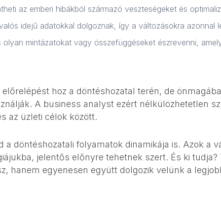
heti az emberi hibákból származó veszteségeket és optimalizá
alós idejű adatokkal dolgoznak, így a változásokra azonnal le
 olyan mintázatokat vagy összefüggéseket észrevenni, amely
s előrelépést hoz a döntéshozatal terén, de önmagáb
álják. A business analyst ezért nélkülözhetetlen sz
s az üzleti célok között.
jd a döntéshozatali folyamatok dinamikája is. Azok a
iájukba, jelentős előnyre tehetnek szert. És ki tudja? 
sz, hanem egyenesen együtt dolgozik velünk a legjo