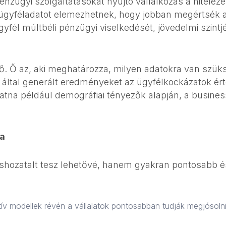
zügyi szolgáltatásokat nyújtó vállalkozás a hitelezési
gyféladatot elemezhetnek, hogy jobban megértsék a 
gyfél múltbéli pénzügyi viselkedését, jövedelmi szint
lő. Ő az, aki meghatározza, milyen adatokra van szüks
AI által generált eredményeket az ügyfélkockázatok ér
tna például demográfiai tényezők alapján, a business 
sa
hozatalt tesz lehetővé, hanem gyakran pontosabb é
ív modellek révén a vállalatok pontosabban tudják megjósolni 