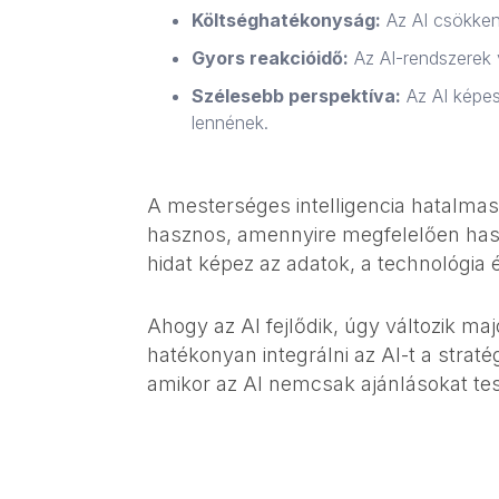
Költséghatékonyság:
Az AI csökkent
Gyors reakcióidő:
Az AI-rendszerek v
Szélesebb perspektíva:
Az AI képes
lennének.
A mesterséges intelligencia hatalma
hasznos, amennyire megfelelően haszn
hidat képez az adatok, a technológia é
Ahogy az AI fejlődik, úgy változik ma
hatékonyan integrálni az AI-t a stratég
amikor az AI nemcsak ajánlásokat te