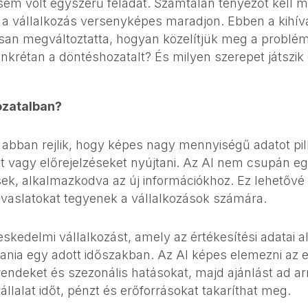
sem volt egyszerű feladat. Számtalan tényezőt kell mé
 a vállalkozás versenyképes maradjon. Ebben a kihívá
álisan megváltoztatta, hogyan közelítjük meg a probl
onkrétan a döntéshozatalt? És milyen szerepet játszi
ozatalban?
 abban rejlik, hogy képes nagy mennyiségű adatot pil
t vagy előrejelzéseket nyújtani. Az AI nem csupán eg
esek, alkalmazkodva az új információkhoz. Ez lehetővé
vaslatokat tegyenek a vállalkozások számára.
skedelmi vállalkozást, amely az értékesítési adatai al
nia egy adott időszakban. Az AI képes elemezni az elm
 trendeket és szezonális hatásokat, majd ajánlást ad 
llalat időt, pénzt és erőforrásokat takaríthat meg.