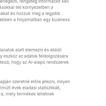
rlegelni, rengeteg információt kell
sokkal teli környezetben a
émákat és hozzuk meg a legjobb
k ebben a folyamatban egy business
lanatok alatt elemezni és ebből
y eszköz az adatok feldolgozására
 teszi, hogy az AI-alapú rendszerek
apján szeretné előre jelezni, milyen
últ évek eladási statisztikáit,
arra, mely termékek lehetnek