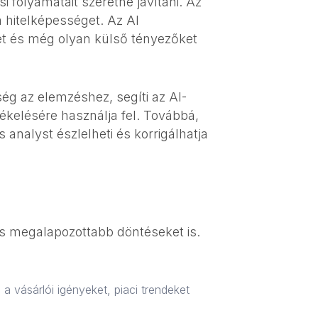
 folyamatait szeretné javítani. Az
hitelképességet. Az AI
jét és még olyan külső tényezőket
ég az elemzéshez, segíti az AI-
tékelésére használja fel. Továbbá,
analyst észlelheti és korrigálhatja
s megalapozottabb döntéseket is.
a vásárlói igényeket, piaci trendeket