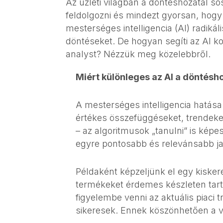
Az üzleti világban a döntéshozatal so
feldolgozni és mindezt gyorsan, hogy
mesterséges intelligencia (AI) radik
döntéseket. De hogyan segíti az AI k
analyst? Nézzük meg közelebbről.
Miért különleges az AI a döntésh
A mesterséges intelligencia hatása
értékes összefüggéseket, trendeke
– az algoritmusok „tanulni” is kép
egyre pontosabb és relevánsabb ja
Példaként képzeljünk el egy kiskere
termékeket érdemes készleten tarta
figyelembe venni az aktuális piaci
sikeresek. Ennek köszönhetően a vá