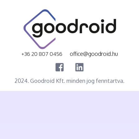
+36 20 807 0456
office@goodroid.hu
2024. Goodroid Kft. minden jog fenntartva.