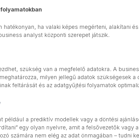
I-folyamatokban
hatékonyan, ha valaki képes megérteni, alakítani és k
business analyst központi szerepet játszik.
ezdhet, szükség van a megfelelő adatokra. A business
s meghatározza, milyen jellegű adatok szükségesek a
nak feltárását és az adatgyűjtési folyamatok optimali
e
nt például a prediktív modellek vagy a döntési ajánlá
rdítani” egy olyan nyelvre, amit a felsővezetők vagy 
zó számára nem elég az adat önmagában – tudni kell