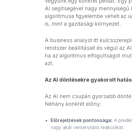
Vegyünk egy konkrét példát. Egy pén
AI segítségével nagy mennyiségű ü
algoritmusa figyelembe veheti az ü
is, mint a gazdasági környezet.
A business analyst itt kulcsszerep
rendszer beállításait és végül az 
ha az algoritmus elfogultságot muta
azt.
Az AI döntésekre gyakorolt hatá
Az AI nem csupán gyorsabb döntés
Néhány konkrét előny:
Előrejelzések pontossága:
A predikt
vagy akár versenytársi reakciókat.