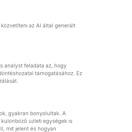
özvetíteni az AI által generált
 analyst feladata az, hogy
 döntéshozatal támogatásához. Ez
zálását.
sok, gyakran bonyolultak. A
a különböző üzleti egységek is
, mit jelent és hogyan