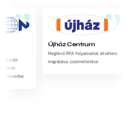
Újház Centrum
Meglévő RPA folyamatok átvétele,
izált
migrálása, üzemeltetése
énti
ndszerbe