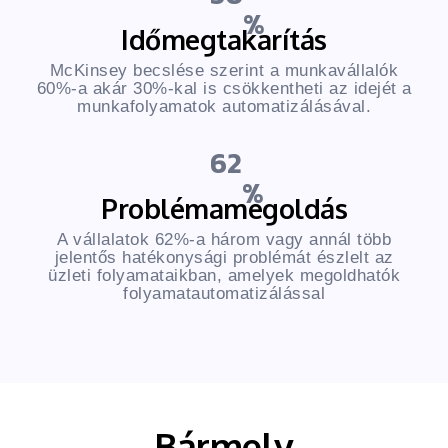
Időmegtakarítás
McKinsey becslése szerint a munkavállalók
60%-a akár 30%-kal is csökkentheti az idejét a
munkafolyamatok automatizálásával.
62
Problémamegoldás
A vállalatok 62%-a három vagy annál több
jelentős hatékonysági problémát észlelt az
üzleti folyamataikban, amelyek megoldhatók
folyamatautomatizálással
Bármely
iparágban