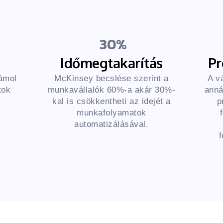
30
Időmegtakarítás
P
zámol
McKinsey becslése szerint a
A v
tok
munkavállalók 60%-a akár 30%-
anná
s
kal is csökkentheti az idejét a
p
munkafolyamatok
automatizálásával.