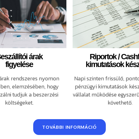
eszállítói árak
Riportok / Cash
figyelése
kimutatások kész
 árak rendszeres nyomon
Napi szinten frissülő, pont
ében, elemzésében, hogy
pénzügyi kimutatások készí
zálni tudjuk a beszerzési
vállalat működése egysze
költségeket.
követhető.
TOVÁBBI INFORMÁCIÓ