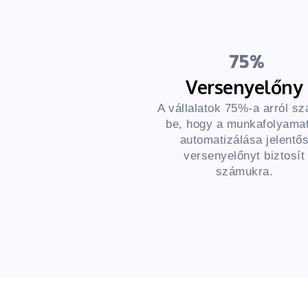
75
Versenyelőny
A vállalatok 75%-a arról s
be, hogy a munkafolyama
automatizálása jelentő
versenyelőnyt biztosít
számukra.