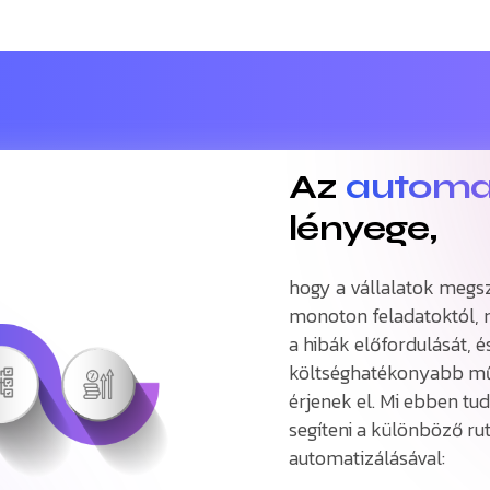
Az
automa
lényege,
hogy a vállalatok megs
monoton feladatoktól, 
a hibák előfordulását, é
költséghatékonyabb m
érjenek el. Mi ebben t
segíteni a különböző rut
automatizálásával: