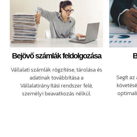
Bejövő számlák feldolgozása
B
Vállalati számlák rögzítése, tárolása és
Segít az
adatinak továbbítása a
követés
Vállalatirányítási rendszer felé,
optimali
személyi beavatkozás nélkül.