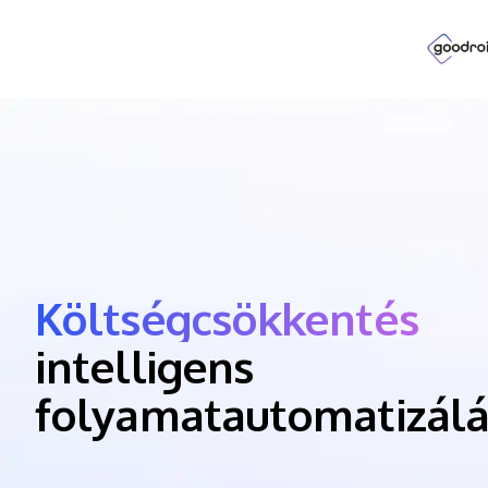
Időmegtakarítás
intelligens
folyamatautomatizálá