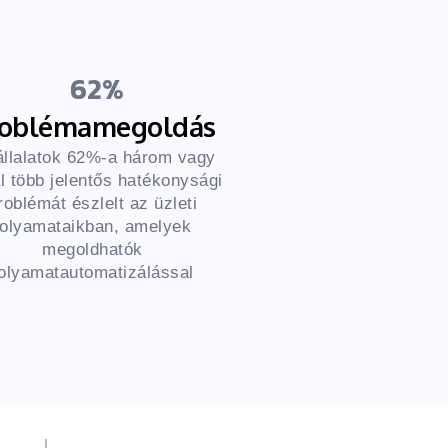
62
roblémamegoldás
állalatok 62%-a három vagy
l több jelentős hatékonysági
roblémát észlelt az üzleti
folyamataikban, amelyek
megoldhatók
folyamatautomatizálással