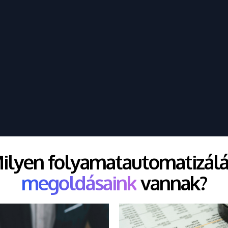
ilyen folyamatautomatizálá
megoldásaink
vannak?