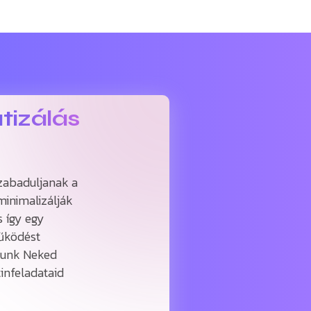
tizálás
zabaduljanak a
minimalizálják
s így egy
űködést
udunk Neked
infeladataid