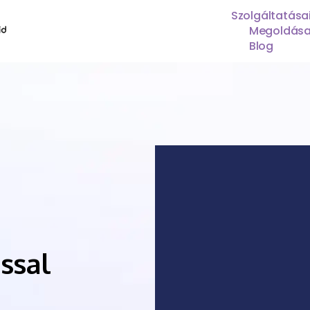
Szolgáltatása
Megoldása
Blog
ssal