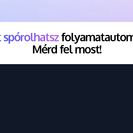
t spórolhatsz
folyamatautoma
Mérd fel most!