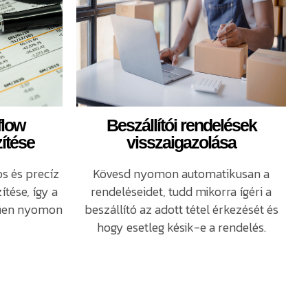
Beszállítói rendelések
flow
visszaigazolása
ítése
Kövesd nyomon automatikusan a
os és precíz
rendeléseidet, tudd mikorra ígéri a
tése, így a
beszállító az adott tétel érkezését és
rűen nyomon
hogy esetleg késik-e a rendelés.